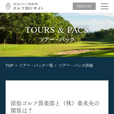
ENGLISH
TOURS & PACS
ツアー・パック
ツアー・パック一覧
ツアー・パック詳細
TOP
涼仙ゴルフ倶楽部と（株）楽未央の
関係は？